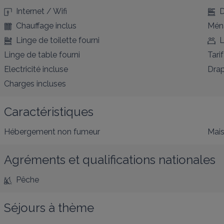
Internet / Wifi
D
Chauffage inclus
Ména
Linge de toilette fourni
L
Linge de table fourni
Tarif
Electricité incluse
Drap
Charges incluses
Caractéristiques
Hébergement non fumeur
Mai
Agréments et qualifications nationales
Pêche
Séjours à thème