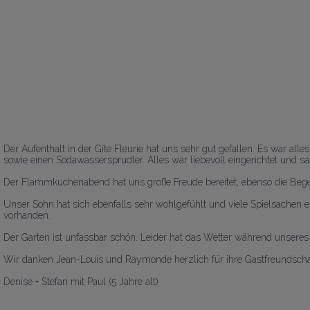
Der Aufenthalt in der Gîte Fleurie hat uns sehr gut gefallen. Es war al
sowie einen Sodawassersprudler. Alles war liebevoll eingerichtet und sau
Der Flammkuchenabend hat uns große Freude bereitet, ebenso die Bege
Unser Sohn hat sich ebenfalls sehr wohlgefühlt und viele Spielsachen 
vorhanden.

Der Garten ist unfassbar schön. Leider hat das Wetter während unseres A
Wir danken Jean-Louis und Raymonde herzlich für ihre Gastfreundschaf
Denise + Stefan mit Paul (5 Jahre alt)
