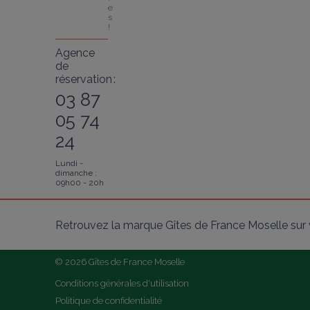
e
s 
!
Agence
de
réservation :
03 87
05 74
24
Lundi -
dimanche :
09h00 - 20h
Retrouvez la marque Gîtes de France Moselle sur 
© 2026 Gîtes de France Moselle
Conditions générales d'utilisation
Politique de confidentialité