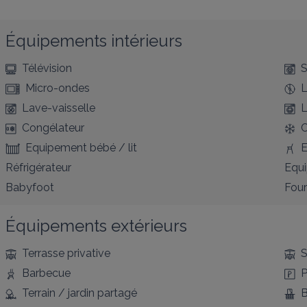
Équipements intérieurs
Télévision
S
Micro-ondes
L
Lave-vaisselle
L
Congélateur
C
Equipement bébé / lit
E
Réfrigérateur
Equ
Babyfoot
Four
Équipements extérieurs
Terrasse privative
S
Barbecue
P
Terrain / jardin partagé
B