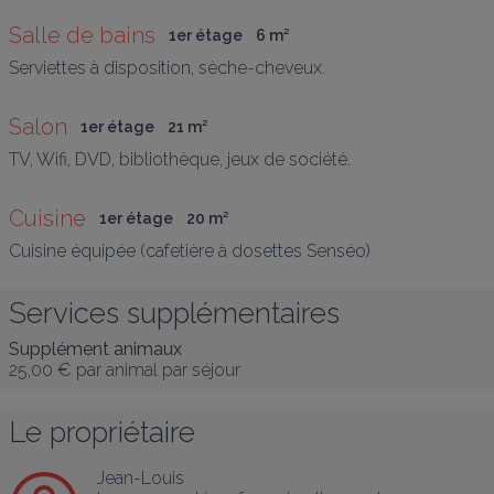
Salle de bains
1er étage
6
 m
²
Serviettes à disposition, sèche-cheveux.
Salon
1er étage
21
 m
²
TV, Wifi, DVD, bibliothèque, jeux de société.
Cuisine
1er étage
20
 m
²
Cuisine équipée (cafetière à dosettes Senséo) 
Services supplémentaires
Supplément animaux
25,00 €
par animal par séjour
Le propriétaire
Jean-Louis