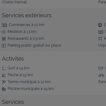
Chaise transat
Para
Services extérieurs
Commerces
à 12 km
G
Médecin
à 13 km
Restaurants
à 0,5 km
M
Parking public gratuit
sur place
Hôpi
Activités
Golf
à 19 km
Pêche
à 19 km
Tennis municipal
à 12 km
Ran
Piscine municipale
à 19 km
Services