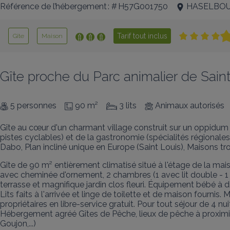
Référence de l’hébergement : # H57G001750
HASELBO
Tarif tout inclus
Gîte
Maison
Gîte proche du Parc animalier de Saint
5 personnes
90 m²
3 lits
Animaux autorisés
Gîte au cœur d'un charmant village construit sur un oppidum
pistes cyclables) et de la gastronomie (spécialités régionales)
Dabo, Plan incliné unique en Europe (Saint Louis), Maisons tr
Gîte de 90 m² entièrement climatisé situé à l'étage de la ma
avec cheminée d'ornement, 2 chambres (1 avec lit double - 1 a
terrasse et magnifique jardin clos fleuri. Équipement bébé à di
Lits faits à l'arrivée et linge de toilette et de maison fourn
propriétaires en libre-service gratuit. Pour tout séjour de 4 n
Hébergement agréé Gîtes de Pêche, lieux de pêche à proximité 
Goujon,...)