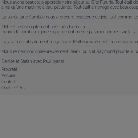
Nous avons beaucoup apprécié notre séjour au Gîte Fleurie. Tout était 
ainsi qu’une machine à eau pétillante. Tout était aménagé avec beaucoup 
La soirée tarte flambée nous a procuré beaucoup de joie, tout comme les é
Notre fils s’est également senti très bien et a 

trouvé de nombreux jouets qui ne sont même pas mentionnés sur le site i
Le jardin est absolument magnifique. Malheureusement, la météo n’a pas é
Nous remercions chaleureusement Jean-Louis et Raymond pour leur hos
Denise et Stefan avec Paul (5ans)
Propreté
Accueil
Confort
Qualité / Prix