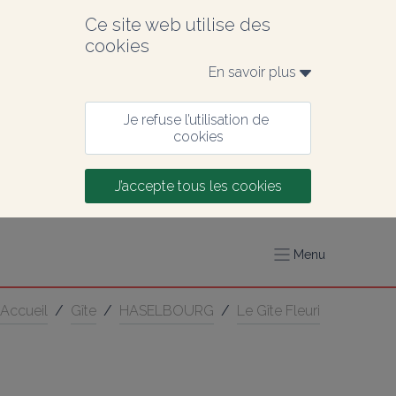
Ce site web utilise des 
cookies
En savoir plus 
Je refuse l’utilisation de 
cookies
J’accepte tous les cookies
Menu
Accueil
/
Gîte
/
HASELBOURG
/
Le Gîte Fleuri