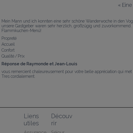
«
Eine
Mein Mann und ich konnten eine sehr schöne Wanderwoche in den Vogese
unsere Gastgeber waren sehr herzlich, großzügig und zuvorkommend. W
Flammkuchen-Menü!
Propreté
Accueil
Confort
Qualité / Prix
Réponse de Raymonde et Jean-Louis
vous remercient chaleureusement pour votre belle appréciation qui met not
Tres cordialement.
Liens 
Découv
utiles
rir
Assurance 
Séjour 