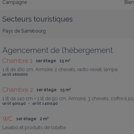
Campagne
Bien
Secteurs touristiques
Pays de Sarrebourg
Agencement de l’hébergement
Chambre 1
1er étage
15
 m
²
1 lit de 160 cm. Armoire, 2 chevets, radio-réveil, lampe.
un lit 160x200
Chambre 2
1er étage
15
 m
²
1 lit de 140 cm + 1 lit de 90 cm. Armoire, 3 chevets, coffre à 
un lit 90x190   •   un lit 140x190
WC
1er étage
2
 m
²
Lavabo et produits de toilette.