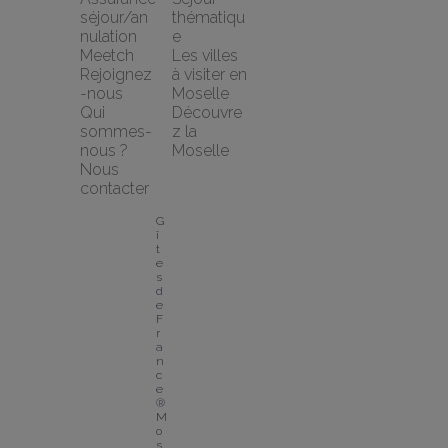
séjour/an
thématiqu
nulation 
e
Meetch
Les villes 
Rejoignez
à visiter en 
-nous
Moselle
Qui 
Découvre
sommes-
z la 
nous ?
Moselle
Nous 
contacter
G
î
t
e
s 
d
e 
F
r
a
n
c
e
® 
M
o
s