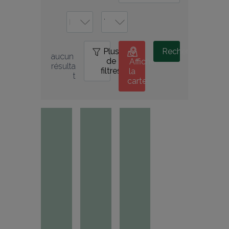
Plus
1
Rechercher
aucun 
de
Afficher
résulta
filtres
la
t
carte