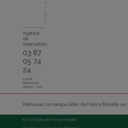
n
v
i
e
s 
!
Agence
de
réservation :
03 87
05 74
24
Lundi -
dimanche :
09h00 - 20h
Retrouvez la marque Gîtes de France Moselle sur 
© 2026 Gîtes de France Moselle