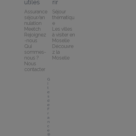
utiles
rir
Assurance 
Séjour 
séjour/an
thématiqu
nulation 
e
Meetch
Les villes 
Rejoignez
à visiter en 
-nous
Moselle
Qui 
Découvre
sommes-
z la 
nous ?
Moselle
Nous 
contacter
G
î
t
e
s 
d
e 
F
r
a
n
c
e
® 