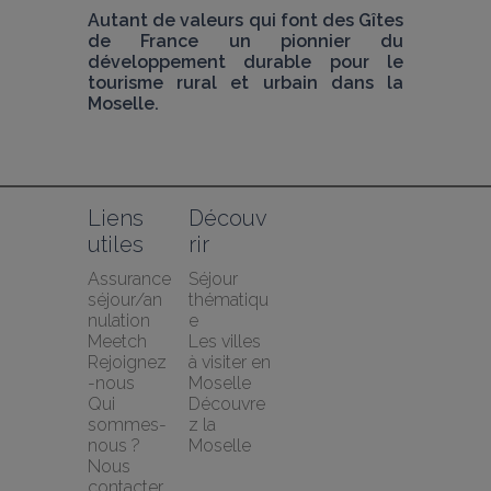
Autant de valeurs qui font des Gîtes 
de France un pionnier du 
développement durable pour le 
tourisme rural et urbain dans la 
Moselle.
Liens 
Découv
utiles
rir
Assurance 
Séjour 
séjour/an
thématiqu
nulation 
e
Meetch
Les villes 
Rejoignez
à visiter en 
-nous
Moselle
Qui 
Découvre
sommes-
z la 
nous ?
Moselle
Nous 
contacter