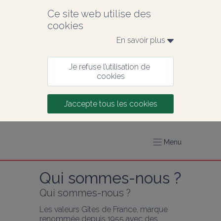
Ce site web utilise des 
cookies
En savoir plus 
Je refuse l’utilisation de 
cookies
J’accepte tous les cookies
Menu
Qui sommes-nous ?
Qui sommes-nous ?
Les valeurs Gîtes de France, marque 
renommée depuis 1955 avec des 