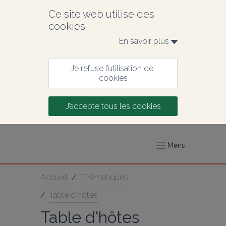
Ce site web utilise des 
cookies
En savoir plus 
Je refuse l’utilisation de 
cookies
J’accepte tous les cookies
Menu
Accueil
/
Thématiques
/
Table d'hôtes
Table d'hôtes