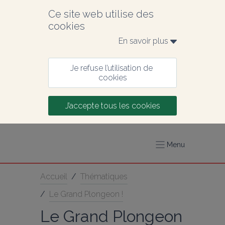
Ce site web utilise des 
cookies
En savoir plus 
Je refuse l’utilisation de 
cookies
J’accepte tous les cookies
Menu
Accueil
/
Thématiques
/
Le Grand Plongeon !
Le Grand Plongeon 