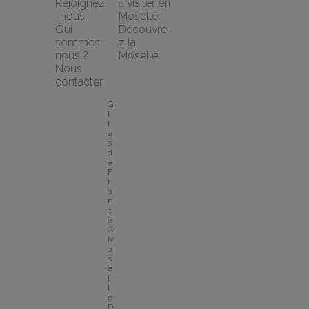
Rejoignez
à visiter en 
-nous
Moselle
Qui 
Découvre
sommes-
z la 
nous ?
Moselle
Nous 
contacter
G
î
t
e
s 
d
e 
F
r
a
n
c
e
® 
M
o
s
e
l
l
e
D