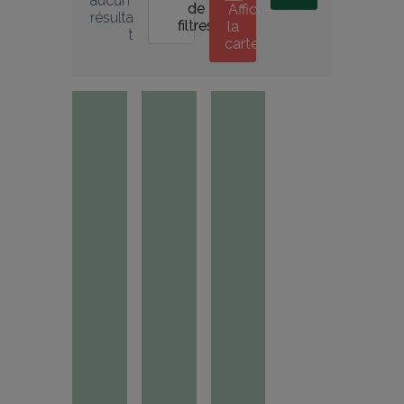
aucun 
de
Afficher
résulta
filtres
la
t
carte