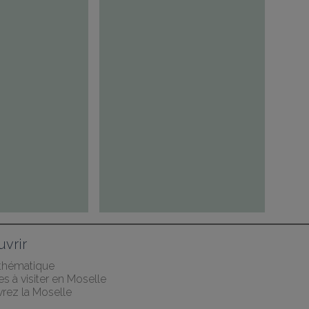
vrir
 thématique
les à visiter en Moselle
rez la Moselle