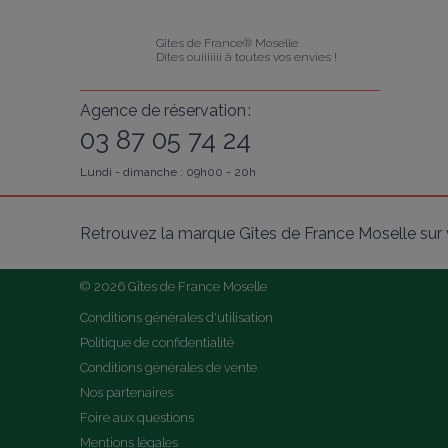
Gîtes de France® Moselle
Dites ouiiiiiii à toutes vos envies !
Agence de réservation :
03 87 05 74 24
Lundi - dimanche : 09h00 - 20h
Retrouvez la marque Gîtes de France Moselle sur 
© 2026 Gîtes de France Moselle
Conditions générales d'utilisation
Politique de confidentialité
Conditions générales de vente
Nos partenaires
Foire aux questions
Mentions légales