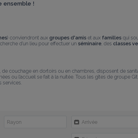
re ensemble
 !
nes
) conviendront aux 
groupes d'amis
 et aux 
familles
 qui so
recherche d’un lieu pour effectuer un 
séminaire
, des 
classes ve
de couchage en dortoirs ou en chambres, disposent de sanitaire
ées ou l’accueil se fait à la nuitée. Tous les gîtes de groupe Gî
 services.