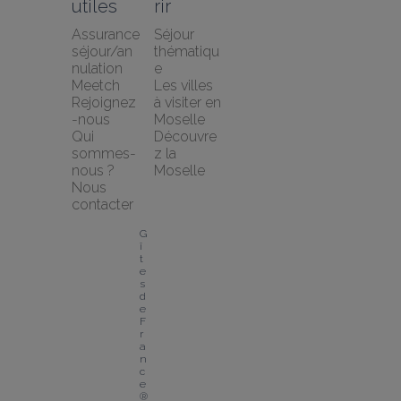
utiles
rir
Assurance 
Séjour 
séjour/an
thématiqu
nulation 
e
Meetch
Les villes 
Rejoignez
à visiter en 
-nous
Moselle
Qui 
Découvre
sommes-
z la 
nous ?
Moselle
Nous 
contacter
G
î
t
e
s 
d
e 
F
r
a
n
c
e
® 