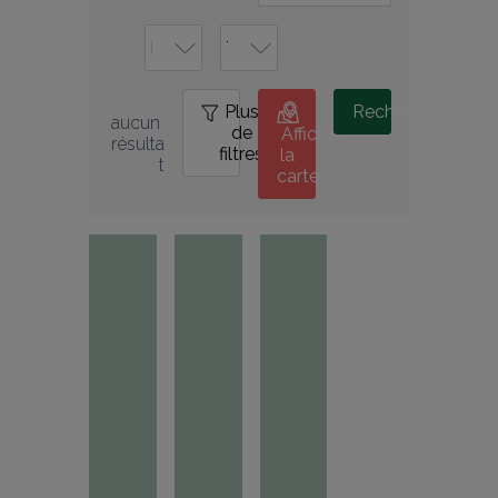
Plus
0
Rechercher
aucun 
de
Afficher
résulta
filtres
la
t
carte