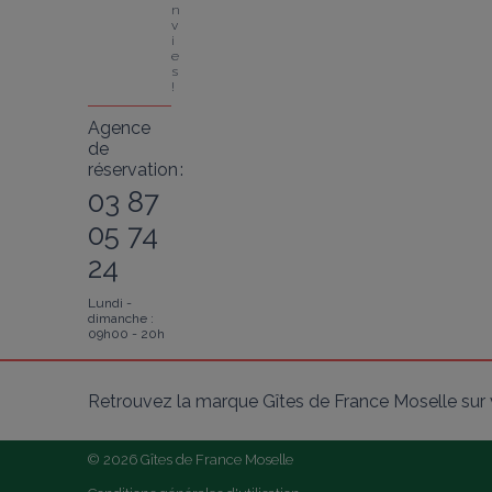
n
v
i
e
s 
!
Agence
de
réservation :
03 87
05 74
24
Lundi -
dimanche :
09h00 - 20h
Retrouvez la marque Gîtes de France Moselle sur 
© 2026 Gîtes de France Moselle