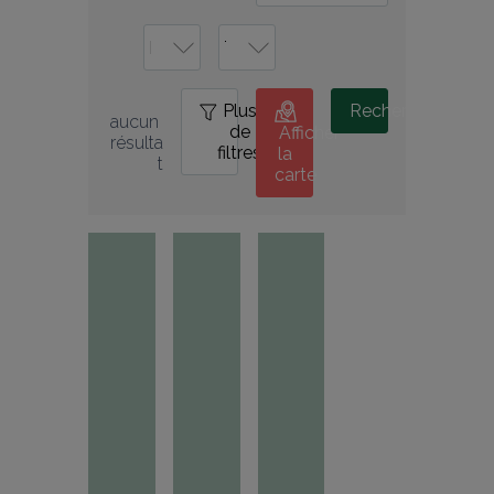
Plus
0
Rechercher
aucun 
de
Afficher
résulta
filtres
la
t
carte