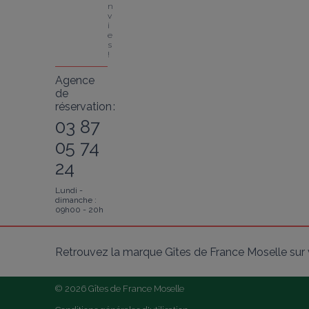
n
v
i
e
s 
!
Agence
de
réservation :
03 87
05 74
24
Lundi -
dimanche :
09h00 - 20h
Retrouvez la marque Gîtes de France Moselle sur 
© 2026 Gîtes de France Moselle