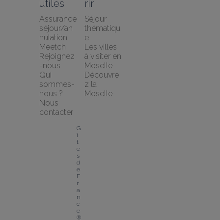
utiles
rir
Assurance 
Séjour 
séjour/an
thématiqu
nulation 
e
Meetch
Les villes 
Rejoignez
à visiter en 
-nous
Moselle
Qui 
Découvre
sommes-
z la 
nous ?
Moselle
Nous 
contacter
G
î
t
e
s 
d
e 
F
r
a
n
c
e
® 