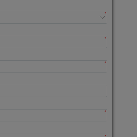
*
*
*
*
*