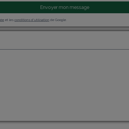
Envoyer mon message
vée
et les
conditions d'utilisation
de Google.
j