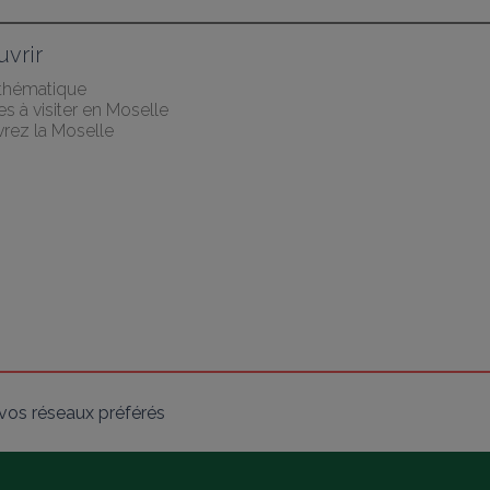
vrir
 thématique
les à visiter en Moselle
rez la Moselle
vos réseaux préférés