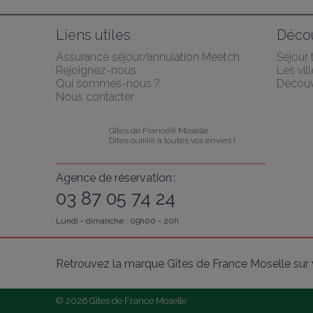
Liens utiles
Décou
Assurance séjour/annulation Meetch
Séjour
Rejoignez-nous
Les vil
Qui sommes-nous ?
Découv
Nous contacter
Gîtes de France® Moselle
Dites ouiiiiiii à toutes vos envies !
Agence de réservation :
03 87 05 74 24
Lundi - dimanche : 09h00 - 20h
Retrouvez la marque Gîtes de France Moselle sur 
© 2026 Gîtes de France Moselle